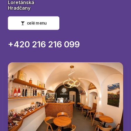
Loretánská
Hradčany
celé menu
+420 216 216 099