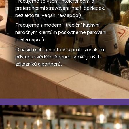
Pracujeme se všemi intolerancemi a
preferencemi stravování (např. bezlepek,
bezlaktóza, vegan, raw apod.)
Pracujeme s moderní i tradiční kuchyní,
náročným klientům poskytneme párování
jídel a nápojů.
O našich schopnostech a profesionálním
přístupu svědčí reference spokojených
zákazníků a partnerů.