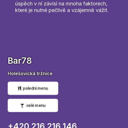
úspěch v ní závisí na mnoha faktorech,
které je nutné pečlivě a vzájemně vážit.
Bar78
Holešovická tržnice
polední menu
celé menu
+420 216 216 146