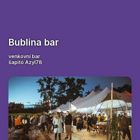
Bublina bar
venkovní bar
šapitó Azyl78