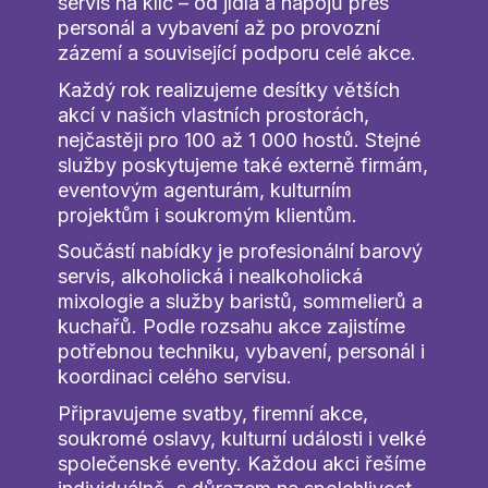
servis na klíč – od jídla a nápojů přes
personál a vybavení až po provozní
zázemí a související podporu celé akce.
Každý rok realizujeme desítky větších
akcí v našich vlastních prostorách,
nejčastěji pro 100 až 1 000 hostů. Stejné
služby poskytujeme také externě firmám,
eventovým agenturám, kulturním
projektům i soukromým klientům.
Součástí nabídky je profesionální barový
servis, alkoholická i nealkoholická
mixologie a služby baristů, sommelierů a
kuchařů. Podle rozsahu akce zajistíme
potřebnou techniku, vybavení, personál i
koordinaci celého servisu.
Připravujeme svatby, firemní akce,
soukromé oslavy, kulturní události i velké
společenské eventy. Každou akci řešíme