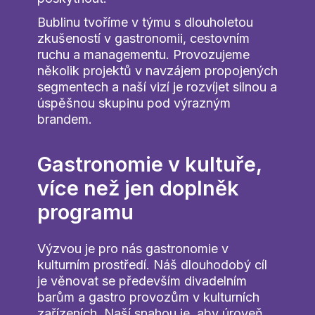
Bublinu tvoříme v týmu s dlouholetou
open
zkušeností v gastronomii, cestovním
ruchu a managementu. Provozujeme
několik projektů v navzájem propojených
wine
segmentech a naší vizí je rozvíjet silnou a
úspěšnou skupinu pod výrazným
brandem.
open
Gastronomie v kultuře,
více než jen doplněk
mind
programu
Výzvou je pro nás gastronomie v
kulturním prostředí. Náš dlouhodobý cíl
je věnovat se především divadelním
barům a gastro provozům v kulturních
zařízeních. Naší snahou je, aby úroveň