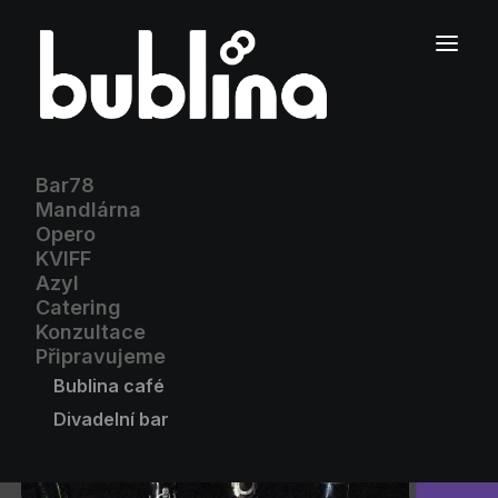
Bar78
Mandlárna
Opero
KVIFF
Azyl
Catering
Konzultace
Připravujeme
Bublina café
Divadelní bar